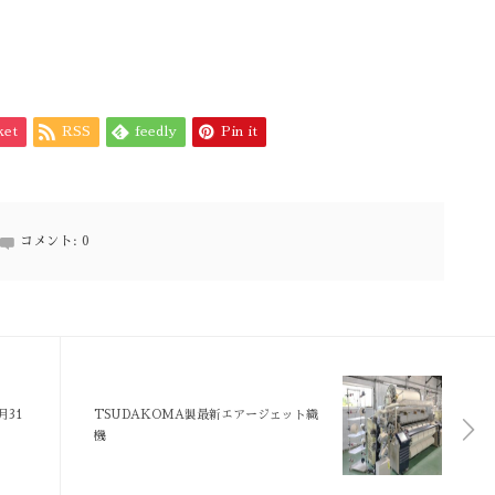
ket
RSS
feedly
Pin it
コメント:
0
月31
TSUDAKOMA製最新エアージェット織
機