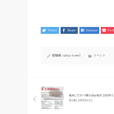
Tweet
Share
Hatena
Poc
投稿者:
nitta-towel
イベント
泉州こだわり展示会in東京 2020年1
日(金).2月1日(土)