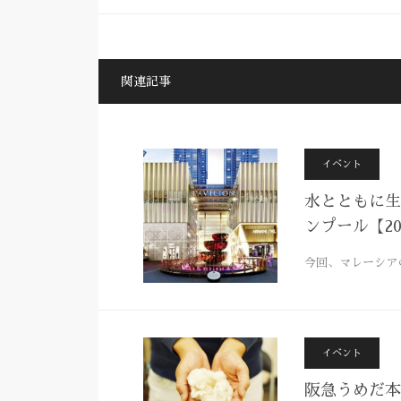
関連記事
イベント
水とともに生
ンプール【20
今回、マレーシア
イベント
阪急うめだ本店