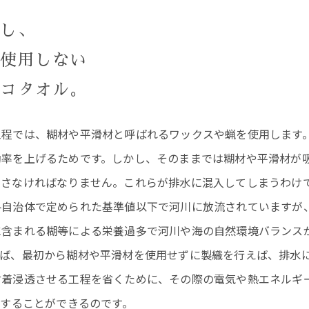
慮し、
を使用しない
ムコタオル。
工程では、糊材や平滑材と呼ばれるワックスや蝋を使用します
効率を上げるためです。しかし、そのままでは糊材や平滑材が
とさなければなりません。これらが排水に混入してしまうわけ
各自治体で定められた基準値以下で河川に放流されていますが
に含まれる糊等による栄養過多で河川や海の自然環境バランス
らば、最初から糊材や平滑材を使用せずに製織を行えば、排水
付着浸透させる工程を省くために、その際の電気や熱エネルギ
与することができるのです。