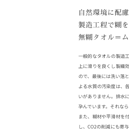
自然環境に配
製造工程で糊
無糊タオル＝
一般的なタオルの製造
上に滑りを良くし製織
ので、最後には洗い落
よる水質の汚染度は、
いがありません。排水
孕んでいます。それな
また、糊材や平滑材を
し、CO2の削減にも寄