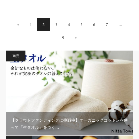
«
1
2
3
4
5
6
7
…
9
»
商品
【クラウドファンディングに挑戦中】オーガニックコットンを使
って「生タオル」をつく…