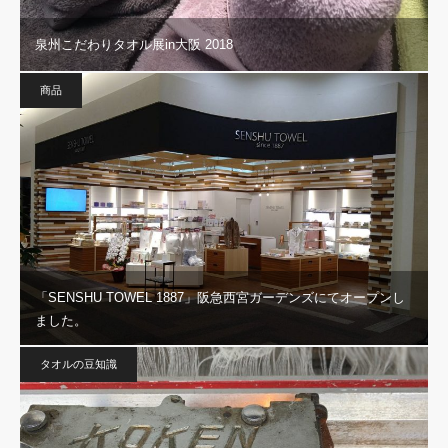
泉州こだわりタオル展in大阪 2018
商品
「SENSHU TOWEL 1887」阪急西宮ガーデンズにてオープンし
ました。
タオルの豆知識