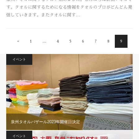
す。タオルに関するためになる情報をタオルのプロがどんどん発
信していきます。またタオルに関す…
«
1
…
4
5
6
7
8
9
イベント
泉州タオルバザール2023年開催日決定
イベント